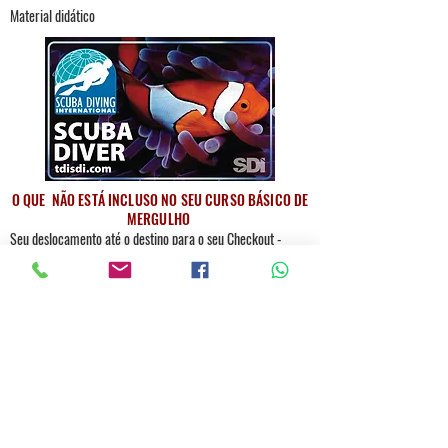
Material didático
O QUE NÃO ESTÁ INCLUSO NO SEU CURSO BÁSICO DE
MERGULHO
Seu deslocamento até o destino para o seu Checkout -
Destino mais comum que usamos para nossos Checkouts
Paraty e Ubatuba
4 mergulhos no Mar - 2 saídas de mergulho em dois
dias. 2 mergulhos por saída. Checkout cobrado a parte
dependendo do destino onde for realizado o checkout
Ainda tem dúvidas ? Chama a gente !!