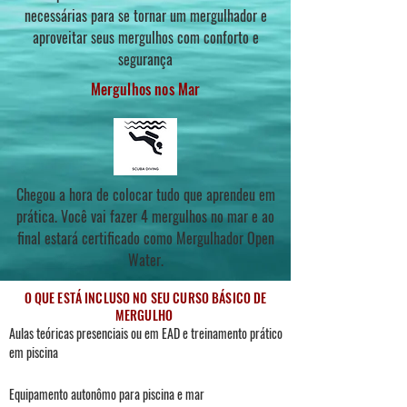
necessárias para se tornar um mergulhador e
aproveitar seus mergulhos com conforto e
segurança
Mergulhos nos Mar
Chegou a hora de colocar tudo que aprendeu em
prática. Você vai fazer 4 mergulhos no mar e ao
final estará certificado como Mergulhador Open
Water.
O QUE ESTÁ INCLUSO NO SEU CURSO BÁSICO DE
MERGULHO
Aulas teóricas presenciais ou em EAD e treinamento prático
em piscina
Equipamento autonômo para piscina e mar