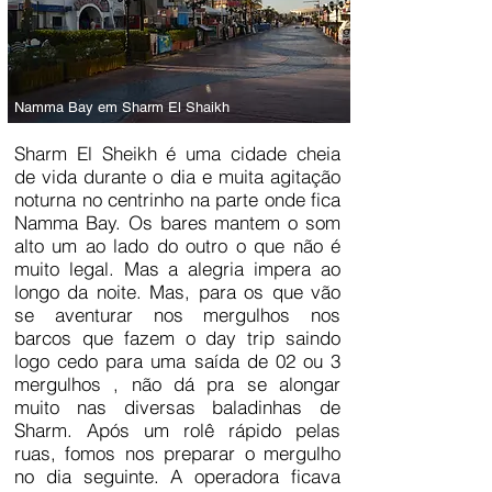
Rua de Sharm El Shaikh e seus bares
Namma Bay em Sharm El Shaikh
Sharm El Sheikh é uma cidade cheia
de vida durante o dia e muita agitação
noturna no centrinho na parte onde fica
Namma Bay. Os bares mantem o som
alto um ao lado do outro o que não é
muito legal. Mas a alegria impera ao
longo da noite. Mas, para os que vão
se aventurar nos mergulhos nos
barcos que fazem o day trip saindo
logo cedo para uma saída de 02 ou 3
mergulhos , não dá pra se alongar
muito nas diversas baladinhas de
Sharm. Após um rolê rápido pelas
ruas, fomos nos preparar o mergulho
no dia seguinte. A operadora ficava