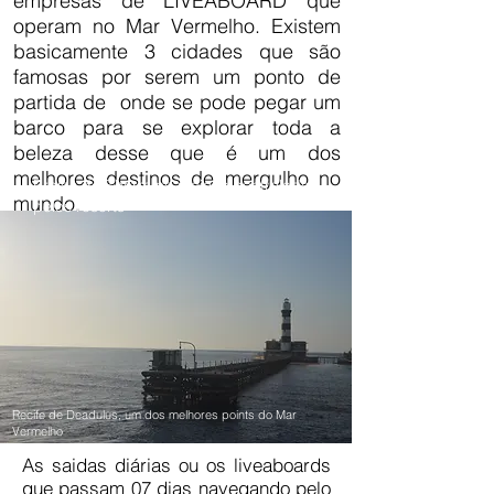
empresas de LIVEABOARD que
operam no Mar Vermelho. Existem
basicamente 3 cidades que são
famosas por serem um ponto de
partida de onde se pode pegar um
barco para se explorar toda a
beleza desse que é um dos
melhores destinos de mergulho no
Praias de Sharm na maioria controladas
mundo.
pelos resorts
Recife de Deadulus, um dos melhores points do Mar
Vermelho
As saidas diárias ou os liveaboards
que passam 07 dias navegando pelo