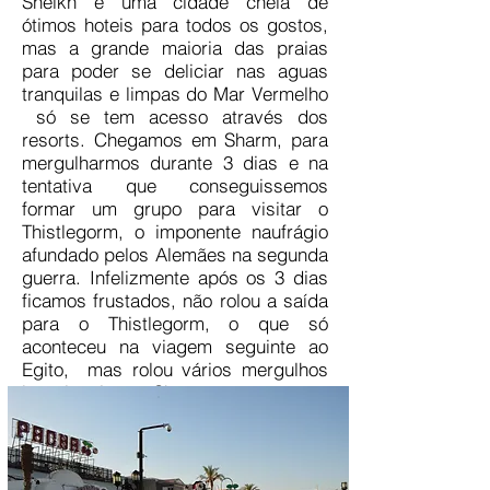
Sheikh é uma cidade cheia de
ótimos hoteis para todos os gostos,
mas a grande maioria das praias
para poder se deliciar nas aguas
tranquilas e limpas do Mar Vermelho
só se tem acesso através dos
resorts. Chegamos em Sharm, para
mergulharmos durante 3 dias e na
tentativa que conseguissemos
formar um grupo para visitar o
Thistlegorm, o imponente naufrágio
afundado pelos Alemães na segunda
guerra. Infelizmente após os 3 dias
ficamos frustados, não rolou a saída
para o Thistlegorm, o que só
aconteceu na viagem seguinte ao
Egito, mas rolou vários mergulhos
bem legais em Sharm.
um parágrafo.
Clique aqui para adicionar e editar
seu próprio texto. É fácil.a