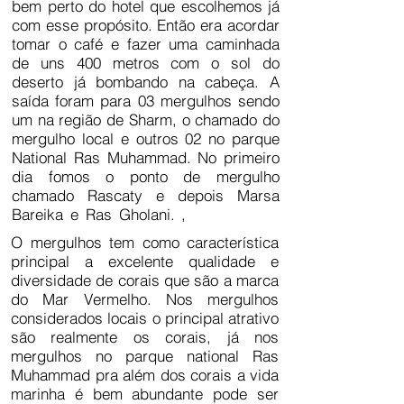
bem perto do hotel que escolhemos já
com esse propósito. Então era acordar
tomar o café e fazer uma caminhada
de uns 400 metros com o sol do
deserto já bombando na cabeça. A
saída foram para 03 mergulhos sendo
um na região de Sharm, o chamado do
mergulho local e outros 02 no parque
National Ras Muhammad. No primeiro
dia fomos o ponto de mergulho
chamado Rascaty e depois Marsa
Bareika e Ras Gholani. ,
Clique aqui
para adicionar e editar seu próprio
O mergulhos tem como característica
texto. É fácil.a
principal a excelente qualidade e
diversidade de corais que são a marca
do Mar Vermelho. Nos mergulhos
considerados locais o principal atrativo
são realmente os corais, já nos
mergulhos no parque national Ras
Muhammad pra além dos corais a vida
marinha é bem abundante pode ser